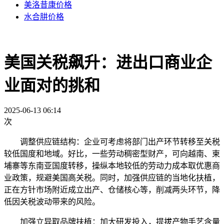
美洛昔康价格
水合肼价格
美国关税飙升：进出口商业企
业面对的挑和
2025-06-13 06:14
次
调整供应链结构：企业可考虑将部门出产环节转移至关税
较低国度和地域。好比，一些劳动稠密型财产，可向越南、柬
埔寨等东南亚国度转移，操纵本地较低的劳动力成本取优惠商
业政策，规避美国高关税。同时，加强供应链的当地化扶植，
正在方针市场附近成立出产、仓储核心等，削减两头环节，降
低因关税波动带来的风险。
加强立异取品牌扶植：加大研发投入，提拔产物手艺含量