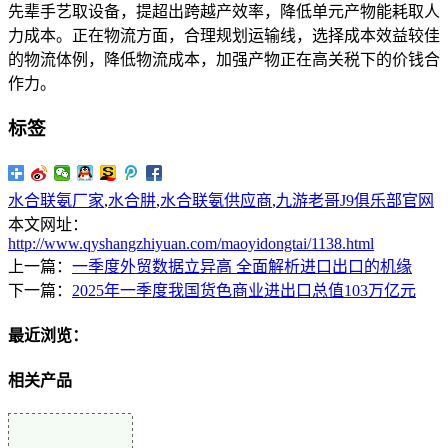
先辈手艺取设备，提超出跨越产效率，降低单元产物能耗取人
力成本。正在物流方面，合理规划运输线，选择成本效益较佳
的物流体例，降低物流成本，加强产物正在高关税下的价钱合
作力。
标签
水合联氨厂家
,
水合肼
,
水合联氨供应商
,
九游老哥J9俱乐部官网
本文网址：
http://www.qyshangzhiyuan.com/maoyidongtai/1138.html
上一篇：
一季度外贸数据立异高 全面解析进口出口的机缘
下一篇：
2025年一季度我国货色商业进出口总值103万亿元
最近浏览：
相关产品