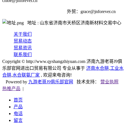
chloe@jnforever.cn
外贸：
grace@jnforever.cn
地址 : 山东省济南市天桥区济南新材料交易中心
关于我们
贸易动态
贸易资讯
联系我们
Copyright © http://www.qyshangzhiyuan.com 济南九游老哥J9俱
乐部官网进出口贸易有限公司 专业从事于
济南水合肼
,
工业水
合肼
,
水合联氨厂家
, 欢迎来电咨询!
Powered by
九游老哥J9俱乐部官网
技术支持：
营业执照
热推产品
|
首页
产品
电话
留言