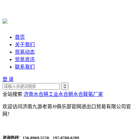
首页
关于我们
贸易动态
贸易资讯
联系我们
登 录
全站搜索
济南水合肼
工业水合肼
水合联氨厂家
欢迎访问济南九游老哥J9俱乐部官网进出口贸易有限公司官
网！
咨询热线：
156-8969-5220 197-0700-6289