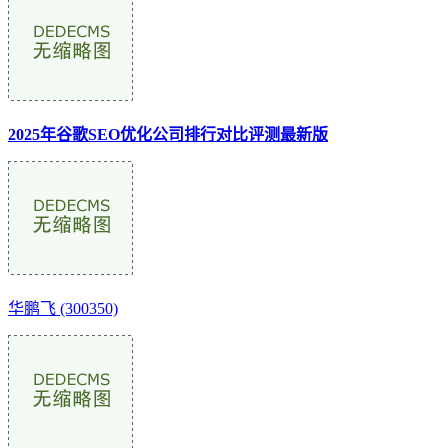
2025年谷歌SEO优化公司排行对比评测最新版
华鹏飞 (300350)