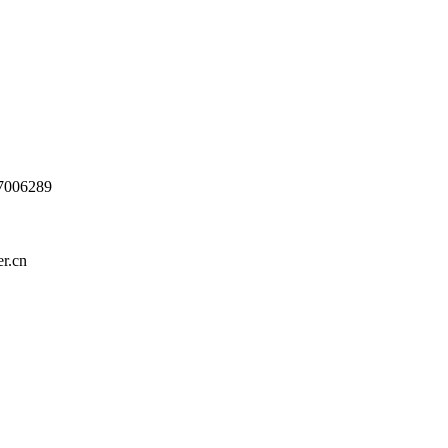
006289
.cn