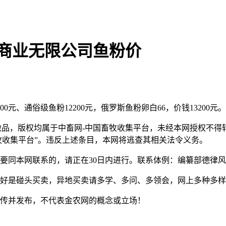
出口商业无限公司鱼粉价
0元、通俗级鱼粉12200元，俄罗斯鱼粉卵白66，价钱13200元。
做品，版权均属于中畜网-中国畜牧收集平台，未经本网授权不得
牧收集平台”。违反上述条目，本网将逃查其相关法令义务。
本网联系的，请正在30日内进行。联系体例：编纂部德律风 电
好是碰头买卖，异地买卖请多学、多问、多领会，网上多种多样
传并发布，不代表金农网的概念或立场！