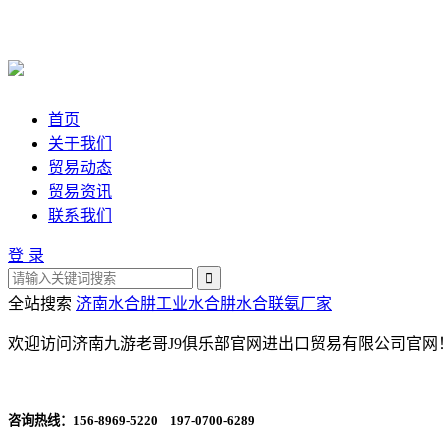
首页
关于我们
贸易动态
贸易资讯
联系我们
登 录
全站搜索
济南水合肼
工业水合肼
水合联氨厂家
欢迎访问济南九游老哥J9俱乐部官网进出口贸易有限公司官网
咨询热线：
156-8969-5220 197-0700-6289