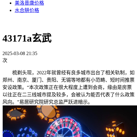
美洛昔康价格
水合肼价格
43171a玄武
2025-03-08 21:35
次
梳剃头现，2022年就曾经有良多城市出台了相关轨制，如
郑州、南京、厦门、贵阳、无锡等地都有小范畴、短时间推票
安设政策。“本次政策正在很大程度上遭到会商，缘由是房票
以往正在二三线城市提及较多，会被认为能否代表了什么政策
风向。”易居研究院研究总监严跃进暗示。