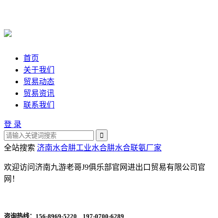
首页
关于我们
贸易动态
贸易资讯
联系我们
登 录
全站搜索
济南水合肼
工业水合肼
水合联氨厂家
欢迎访问济南九游老哥J9俱乐部官网进出口贸易有限公司官
网！
咨询热线：
156-8969-5220 197-0700-6289