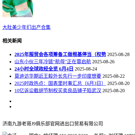
大肚美少年们出产合集
相关新闻
2025年服贸会各项筹备工做根基停当（权势
2025-08-28
山东小伙三年冷链“航母”正在蓉启航
2025-08-26
24小时全球政经全览 6月4日
2025-08-24
莫迪访华期近王毅外长先行一步印度想要
2025-08-22
2025时政热点：国表里时事汇总（6月3日）
2025-08-20
10亿诉讼截胡节制权买卖良品铺子陷武汉
2025-08-20
济南九游老哥J9俱乐部官网进出口贸易有限公司