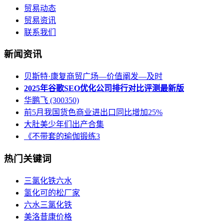
贸易动态
贸易资讯
联系我们
新闻资讯
贝斯特·康复商贸广场—价值阐发—及时
2025年谷歌SEO优化公司排行对比评测最新版
华鹏飞 (300350)
前5月我国货色商业进出口同比增加25%
大肚美少年们出产合集
《不带套的瑜伽锻练3
热门关键词
三氯化铁六水
氢化可的松厂家
六水三氯化铁
美洛昔康价格