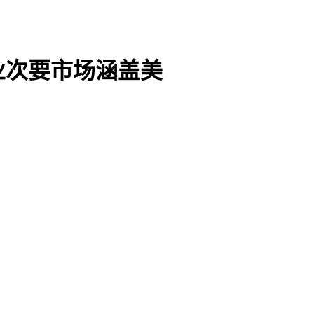
业次要市场涵盖美