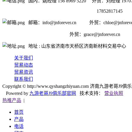
国内：姚经理 156 8969 5220 外贸：刘经理 19707
17852817145
邮箱：info@jnforever.cn 外贸：chloe@jnforever
外贸：
grace@jnforever.cn
地址 : 山东省济南市天桥区济南新材料交易中心
关于我们
贸易动态
贸易资讯
联系我们
Copyright © http://www.qyshangzhiyuan.com 
Powered by
九游老哥J9俱乐部官网
技术支持：
营业执照
热推产品
|
首页
产品
电话