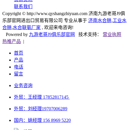
联系我们
Copyright © http://www.qyshangzhiyuan.com 济南九游老哥J9俱
乐部官网进出口贸易有限公司 专业从事于
济南水合肼
,
工业水
合肼
,
水合联氨厂家
, 欢迎来电咨询!
Powered by
九游老哥J9俱乐部官网
技术支持：
营业执照
热推产品
|
首页
产品
电话
留言
业务咨询
外贸：王经理 17852817145
外贸：刘经理
19707006289
国内：姚经理 156 8969 5220