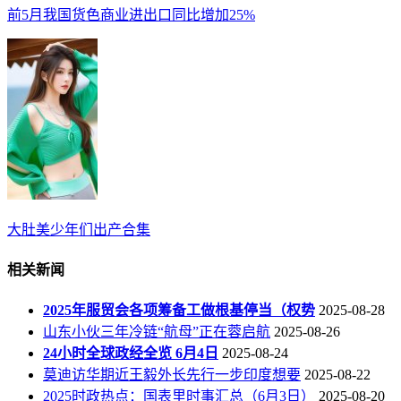
前5月我国货色商业进出口同比增加25%
大肚美少年们出产合集
相关新闻
2025年服贸会各项筹备工做根基停当（权势
2025-08-28
山东小伙三年冷链“航母”正在蓉启航
2025-08-26
24小时全球政经全览 6月4日
2025-08-24
莫迪访华期近王毅外长先行一步印度想要
2025-08-22
2025时政热点：国表里时事汇总（6月3日）
2025-08-20