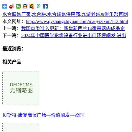
水合联氨厂家
,
水合肼
,
水合联氨供应商
,
九游老哥J9俱乐部官网
本文网址：
http://www.qyshangzhiyuan.com/maoyizixun/112.html
上一篇：
我国肉类准入更新：新增新西兰14家高端肉成品企
下一篇：
2024年中国医学影像设备行业进出口环境阐发 进出
最近浏览：
相关产品
贝斯特·康复商贸广场—价值阐发—及时