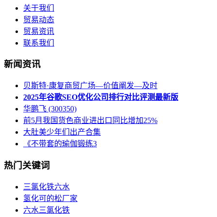
关于我们
贸易动态
贸易资讯
联系我们
新闻资讯
贝斯特·康复商贸广场—价值阐发—及时
2025年谷歌SEO优化公司排行对比评测最新版
华鹏飞 (300350)
前5月我国货色商业进出口同比增加25%
大肚美少年们出产合集
《不带套的瑜伽锻练3
热门关键词
三氯化铁六水
氢化可的松厂家
六水三氯化铁