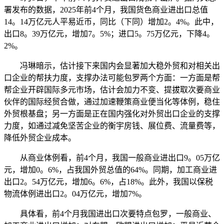
署发布的数据，2025年前4个月，我国货色商业进出口总值
14。14万亿元人平易近币，同比（下同）增加2。4%。此中，
出口8。39万亿元，增加7。5%；进口5。75万亿元，下降4。
2%。
冯琳暗示，估计接下来国内会显著加大稳外贸和对相关出
口企业的帮扶力度，支撑办法可能包罗两个方面：一方面是帮
帮企业开辟国际多元市场，估计会加力不变、提拔取次要商业
伙伴的国际经贸合做，通过加速鞭策商业便当化等体例，稳住
外贸根基盘；另一方面是正在国内强化对外贸出口企业的支撑
力度，如通过减免坚苦企业的衡宇房钱、展位费、流量费等，
降低外贸企业成本。
从商业体例看，前4个月，我国一般商业进出口9。05万亿
元，增加0。6%，占我国外贸总值的64%。同期，加工商业进
出口2。54万亿元，增加6。6%，占18%。此外，我国以保税
物流体例进出口2。04万亿元，增加7%。
具体看，前4个月我国进出口次要特点包罗，一般商业、