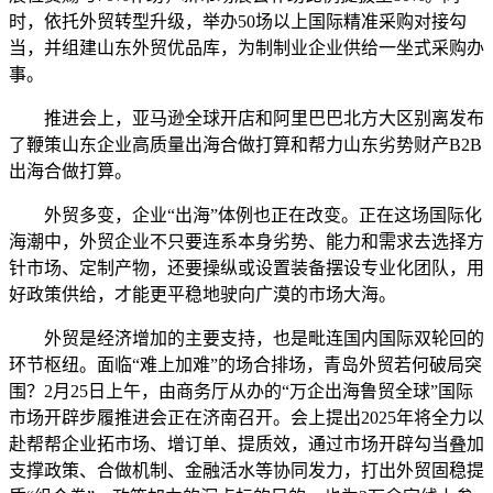
时，依托外贸转型升级，举办50场以上国际精准采购对接勾
当，并组建山东外贸优品库，为制制业企业供给一坐式采购办
事。
推进会上，亚马逊全球开店和阿里巴巴北方大区别离发布
了鞭策山东企业高质量出海合做打算和帮力山东劣势财产B2B
出海合做打算。
外贸多变，企业“出海”体例也正在改变。正在这场国际化
海潮中，外贸企业不只要连系本身劣势、能力和需求去选择方
针市场、定制产物，还要操纵或设置装备摆设专业化团队，用
好政策供给，才能更平稳地驶向广漠的市场大海。
外贸是经济增加的主要支持，也是毗连国内国际双轮回的
环节枢纽。面临“难上加难”的场合排场，青岛外贸若何破局突
围？2月25日上午，由商务厅从办的“万企出海鲁贸全球”国际
市场开辟步履推进会正在济南召开。会上提出2025年将全力以
赴帮帮企业拓市场、增订单、提质效，通过市场开辟勾当叠加
支撑政策、合做机制、金融活水等协同发力，打出外贸固稳提