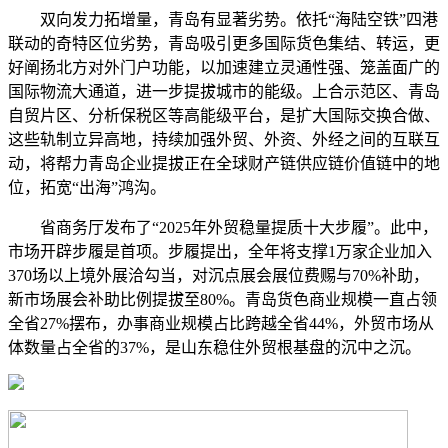
双向发力拓增量，青岛有显著劣势。依托“海陆空铁”四港
联动的奇特区位劣势，青岛吸引更多国际货色集结、转运，更
好阐扬北方对外门户功能，以加速建立灵通性强、笼盖面广的
国际物流大通道，进一步提拔城市的能级。上合示范区、青岛
自贸片区、分析保税区等高能级平台，是扩大国际交换合做、
这些轨制立异高地，持续加强外贸、外资、外经之间的互联互
动，将帮力青岛企业提拔正在全球财产链供应链价值链中的地
位，拓宽“出海”鸿沟。
省商务厅发布了“2025年外贸稳量提质十大步履”。此中，
市场开辟步履是首项。步履提出，全年将支撑1万家企业加入
370场以上境外展洽勾当，对沉点展会展位费赐与70%补助，
新市场展会补助比例提拔至80%。青岛货色商业规模一直占领
全省27%摆布，办事商业规模占比跨越全省44%，外贸市场从
体数量占全省的37%，是山东稳住外贸根基盘的沉中之沉。