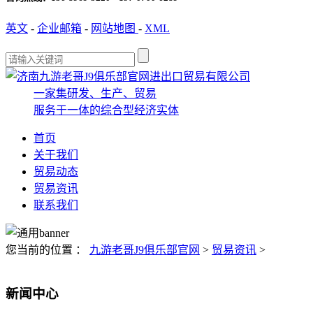
英文
-
企业邮箱
-
网站地图
-
XML
一家集研发、生产、贸易
服务于一体的综合型经济实体
首页
关于我们
贸易动态
贸易资讯
联系我们
您当前的位置 ：
九游老哥J9俱乐部官网
>
贸易资讯
>
新闻中心