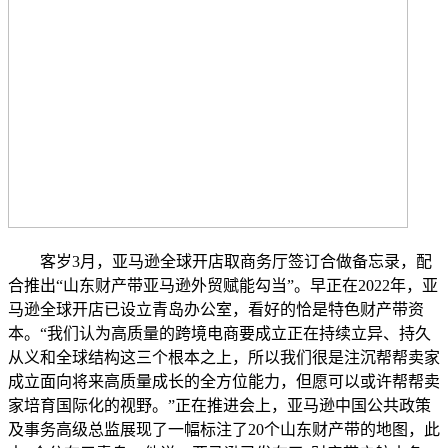
客岁3月，亚马逊全球开店取商务厅签订合做备忘录，配
合推出“山东财产带亚马逊外贸赋能勾当”。早正在2022年，亚
马逊全球开店已设立青岛办公室，看好的恰是特色财产带资
本。“我们认为高质量的跨境电商要成立正在持续立异、持久
从义和全球结构这三个根本之上，所以我们很是注沉帮帮卖家
成立面向将来高质量成长的全方位能力，但愿可以或许帮帮卖
家培育国际化的视野。”正在推进会上，亚马逊中国公共政策
及事务高级总监展现了一幅标注了20个山东财产带的地图，此