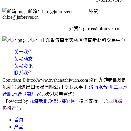
17852817145
邮箱：info@jnforever.cn 外贸：
chloe@jnforever.cn
外贸：
grace@jnforever.cn
地址 : 山东省济南市天桥区济南新材料交易中心
关于我们
贸易动态
贸易资讯
联系我们
Copyright © http://www.qyshangzhiyuan.com 济南九游老哥J9俱
乐部官网进出口贸易有限公司 专业从事于
济南水合肼
,
工业水
合肼
,
水合联氨厂家
, 欢迎来电咨询!
Powered by
九游老哥J9俱乐部官网
技术支持：
营业执照
热推产品
|
首页
产品