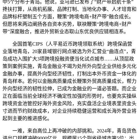
中5个分布于青岛。他说，亚马逊已发布了“财产带启航十条”
搀扶打算，从商机拓展、品牌打制、当地化办事、人才培育和
品牌标杆塑制五个方面，鞭策“跨境电商+财产带”融合成长。
但愿将来两边阐扬各自资本劣势，联袂鞭策“跨境电商+财产
带”深度融合，推进外贸新业态取山东优良供应链相连系。
全国首笔CIPS（人平易近币跨境领取系统）跨境保函营
业落地青岛，20家县域银行网点被选为外汇营业“曲连点”，青
岛成功入围扩大3项跨境投融资便当化试点城市……从顶层政
策到案例实施，青岛金融业不竭为处所外向型企业供给多元化
金融办事，提高外向型经济韧性，打制出本外币资金一体化的
青岛样本。若何以金融高质量成长鞭策外贸高质量成长，帮力
外向型经济的韧性拉伸，已成为金融业的一道必答题。而企业
正在面临当前全球经济不确定性加强的形势时，也要充实操纵
跨境资金池管控好海外资金风险，充实盘活企业境表里资金头
寸进而节约财政成本，对企业持续稳健运营和成长海外营业将
起到主要的推进感化。
一难，来自高位上再冲破的内部挑和。2024年，青岛货色
进出口规模冲破9000亿元、规模居15个副省级城市第5位；出