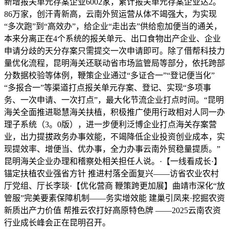
新增报关单元存案企业6002家，累计报关单元存案企业达2。
86万家，创汗青新高，云南外贸运营从体不竭强大，为实现
“多次跑”到“高效办”，给企业“走出去”供给愈加便当的通关，
本来分离正在4个系统的报关单元、出口食物出产企业、企业
申请分歧的天分存案只需提交一次申请即可。除了借帮科技力
量优化流程，昆明海关还联动省市场监管局等部分，依托跨部
分数据校验等体例，鞭策企业通过“多证合一”“登记便当化”
“多报合一”等渠道打点报关单元存案、登记、实现“多项事
务、一次申请、一次打点”，最大化节流企业打点时间。“昆明
海关全面推进聪慧海关扶植，积极推广使用行政相对人同一办
理子系统（3。0版），进一步便利泛博企业打点海关存案营
业，出力提拔政务办事效能，不竭降低企业投资创业成本，实
现提效率、增便当、优办事，全力办事云南外贸稳量提质。”
昆明海关企业办理和稽察处相关担任人说。·【一线看成长·】
锚定扶植农业强省方针 推进村落全面复兴——访省农业农村
厅党组、厅长李琰·【优化营商 鞭策跨更加展】曲靖市深化“放
管服”完美要素保障机制——务实增效能 建巢引凤来·挖掘农资
新质出产力价值 帮推云农打好高原特色牌 ——2025云南农资
行业成长峰会正在昆明召开。