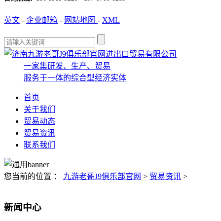
英文
-
企业邮箱
-
网站地图
-
XML
一家集研发、生产、贸易
服务于一体的综合型经济实体
首页
关于我们
贸易动态
贸易资讯
联系我们
您当前的位置 ：
九游老哥J9俱乐部官网
>
贸易资讯
>
新闻中心