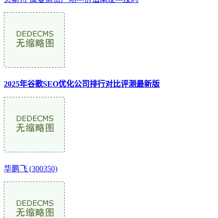
2025年谷歌SEO优化公司排行对比评测最新版
华鹏飞 (300350)