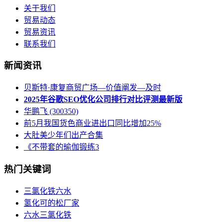
关于我们
贸易动态
贸易资讯
联系我们
新闻资讯
贝斯特·康复商贸广场—价值阐发—及时
2025年谷歌SEO优化公司排行对比评测最新版
华鹏飞 (300350)
前5月我国货色商业进出口同比增加25%
大肚美少年们出产合集
《不带套的瑜伽锻练3
热门关键词
三氯化铁六水
氢化可的松厂家
六水三氯化铁