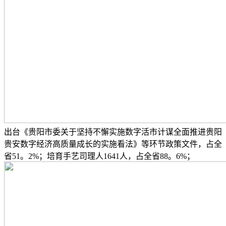
出台《贵阳市委关于坚持不懈实施数字活市计谋全面推进贵阳
贵安数字经济高质量成长的实施看法》等环节政策文件，占全
省51。2%；培育手艺司理人1641人，占全省88。6%；