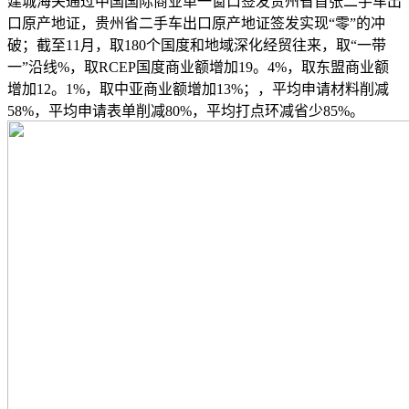
建城海关通过中国国际商业单一窗口签发贵州省首张二手车出
口原产地证，贵州省二手车出口原产地证签发实现“零”的冲
破；截至11月，取180个国度和地域深化经贸往来，取“一带
一”沿线%，取RCEP国度商业额增加19。4%，取东盟商业额
增加12。1%，取中亚商业额增加13%；，平均申请材料削减
58%，平均申请表单削减80%，平均打点环减省少85%。