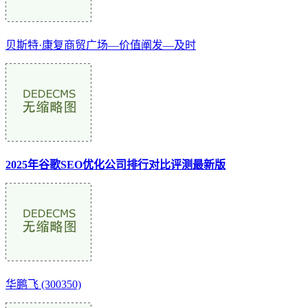
贝斯特·康复商贸广场—价值阐发—及时
2025年谷歌SEO优化公司排行对比评测最新版
华鹏飞 (300350)