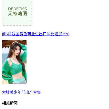
前5月我国货色商业进出口同比增加25%
大肚美少年们出产合集
相关新闻