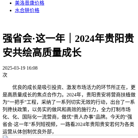
美洛昔康价格
水合肼价格
强省会·这一年｜2024年贵阳贵
安共绘高质量成长
2025-03-19 16:08
次
优良的成长是吸引投资、激发市场活力的环节所正在，更
是高质量成长的焦点合作力。2024年，贵阳贵安将营商扶植做
为“一把手”工程，采纳了一系列切实无效的行动，出台了一系
列搀扶政策，以务实的做风和高效的施行力，全力打制市场
化、化、国际化一流营商，做优“贵人办事”品牌。今天的“强
省会·这一年”系列短视频，一路看2024年贵阳贵安若何为各类
运营从体创制优良外部，