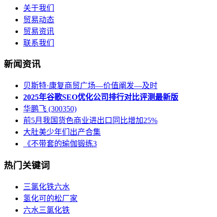
关于我们
贸易动态
贸易资讯
联系我们
新闻资讯
贝斯特·康复商贸广场—价值阐发—及时
2025年谷歌SEO优化公司排行对比评测最新版
华鹏飞 (300350)
前5月我国货色商业进出口同比增加25%
大肚美少年们出产合集
《不带套的瑜伽锻练3
热门关键词
三氯化铁六水
氢化可的松厂家
六水三氯化铁