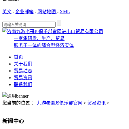
英文
-
企业邮箱
-
网站地图
-
XML
一家集研发、生产、贸易
服务于一体的综合型经济实体
首页
关于我们
贸易动态
贸易资讯
联系我们
您当前的位置 ：
九游老哥J9俱乐部官网
>
贸易资讯
>
新闻中心