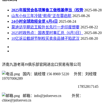
2025年服贸会各项筹备工做根基停当（权势
2025-08-28
山东小伙三年冷链“航母”正在蓉启航
2025-08-26
24小时全球政经全览 6月4日
2025-08-24
莫迪访华期近王毅外长先行一步印度想要
2025-08-22
2025时政热点：国表里时事汇总（6月3日）
2025-08-20
10亿诉讼截胡节制权买卖良品铺子陷武汉
2025-08-20
济南九游老哥J9俱乐部官网进出口贸易有限公司
国内：姚经理 156 8969 5220 外贸：刘经理
19707006289
17852817145
邮箱：info@jnforever.cn 外贸：
chloe@jnforever.cn